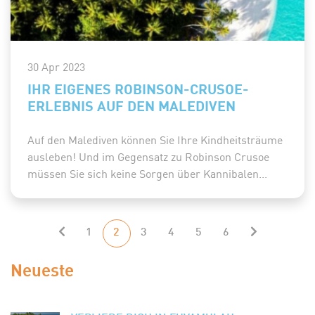
30 Apr 2023
IHR EIGENES ROBINSON-CRUSOE-
ERLEBNIS AUF DEN MALEDIVEN
Auf den Malediven können Sie Ihre Kindheitsträume
ausleben! Und im Gegensatz zu Robinson Crusoe
müssen Sie sich keine Sorgen über Kannibalen...
1
2
3
4
5
6
Neueste