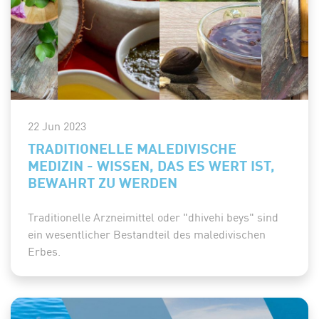
22 Jun 2023
TRADITIONELLE MALEDIVISCHE
MEDIZIN - WISSEN, DAS ES WERT IST,
BEWAHRT ZU WERDEN
Traditionelle Arzneimittel oder "dhivehi beys" sind
ein wesentlicher Bestandteil des maledivischen
Erbes.