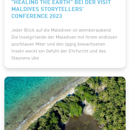
"HEALING THE EARTH" BEI DER VISIT
MALDIVES STORYTELLERS'
CONFERENCE 2023
Jeder Blick auf die Malediven ist atemberaubend.
Die Inselgirlande der Malediven mit ihrem endlosen
azurblauen Meer und den üppig bewachsenen
Inseln weckt ein Gefühl der Ehrfurcht und des
Staunens übe