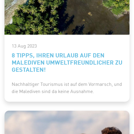
13 Aug 2023
8 TIPPS, IHREN URLAUB AUF DEN
MALEDIVEN UMWELTFREUNDLICHER ZU
GESTALTEN!
Nachhaltiger Tourismus ist auf dem Vormarsch, und
die Malediven sind da keine Ausnahme.