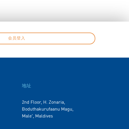
会员登入
地址
2nd Floor, H. Zonaria,
Boduthakurufaanu Magu,
Male', Maldives