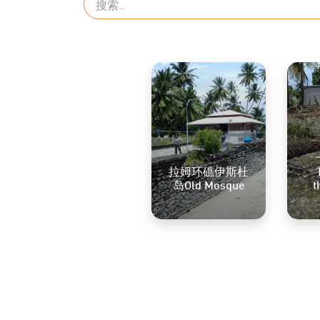
拉姆环礁伊斯杜
岛Old Mosque
t