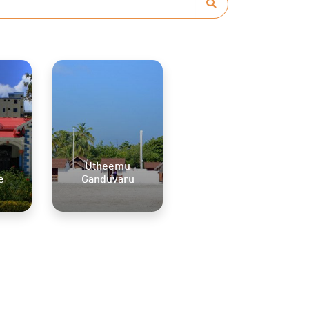
Utheemu
e
Ganduvaru