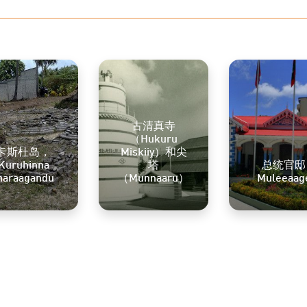
古清真寺
（Hukuru
卡斯杜岛，
Miskiiy）和尖
Kuruhinna
塔
总统官邸
haraagandu
（Munnaaru）
Muleeaag