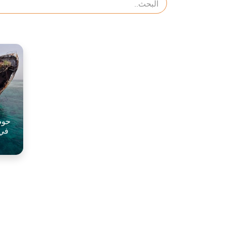
حوض
في 