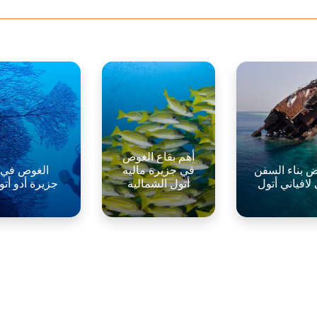
أهم بقاع الغوص
 بناء السفن
في جزيرة ماليه
الغوص في
لافياني أتول
أتول الشمالية
جزيرة أدو أتو